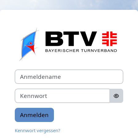
Zum Hauptinhalt
Anmelden bei 'B
Anmeldename
Kennwort
Anmelden
Kennwort vergessen?